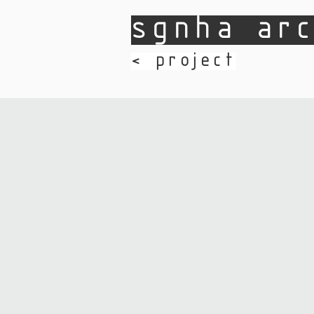
sgnha arc
​< project