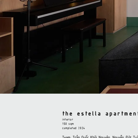
the estella apartmen
interior
​150
sq
m
completed 2024
Team: Trần Quốc Khôi Nguyên, Nguyễn Đức Tu